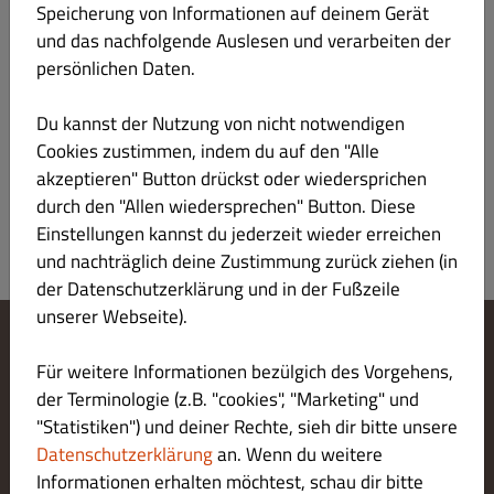
Speicherung von Informationen auf deinem Gerät
und das nachfolgende Auslesen und verarbeiten der
Focaccia Spezial
€ 11.00
persönlichen Daten.
Du kannst der Nutzung von nicht notwendigen
Pizzabrot mit Zwiebeln, Hirtenkäse und Cherrytomaten
Cookies zustimmen, indem du auf den "Alle
Produktinformation
akzeptieren" Button drückst oder wiedersprichen
durch den "Allen wiedersprechen" Button. Diese
Einstellungen kannst du jederzeit wieder erreichen
und nachträglich deine Zustimmung zurück ziehen (in
der Datenschutzerklärung und in der Fußzeile
unserer Webseite).
Cookie-Einstellungen ändern
Für weitere Informationen bezülgich des Vorgehens,
Kontaktiere uns
der Terminologie (z.B. "cookies", "Marketing" und
Datenschutzerklärung
"Statistiken") und deiner Rechte, sieh dir bitte unsere
Allgemeine Geschäftsbedingungen
Datenschutzerklärung
an. Wenn du weitere
Impressum
Informationen erhalten möchtest, schau dir bitte
LIEFERUNG ZAHLUNGSARTEN