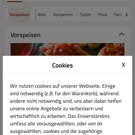
Vorspeisen
Alles
Vorspeisen
Salate
Pizza
Familienpi
Vorspeisen
X
Cookies
Bruschetta
€ 10.00
Wir nutzen cookies auf unserer Webseite. Einige
Produktinformation
sind notwendig (z.B. für den Warenkorb), während
andere nicht notwendig sind, uns aber dabei helfen
Focaccia Classic
€ 10.00
unsere online Angebote zu verbessern und
wirtschaftlich zu arbeiten. Das Einverständnis
Pizzabrot mit Rosmarin, Oregano und Olivenöl
umfass alle vorausgewählten, oder von dir
ausgewählten, cookies und die zugehörige
Produktinformation