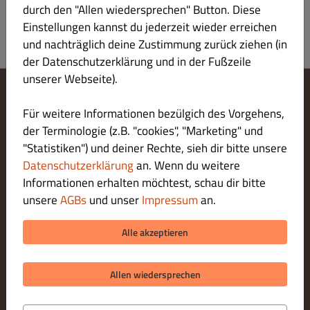
durch den "Allen wiedersprechen" Button. Diese
Einstellungen kannst du jederzeit wieder erreichen
und nachträglich deine Zustimmung zurück ziehen (in
der Datenschutzerklärung und in der Fußzeile
unserer Webseite).
Cookie-Einstellungen ändern
Für weitere Informationen bezülgich des Vorgehens,
Kontaktiere uns
der Terminologie (z.B. "cookies", "Marketing" und
Datenschutzerklärung
"Statistiken") und deiner Rechte, sieh dir bitte unsere
Allgemeine Geschäftsbedingungen
Datenschutzerklärung
an. Wenn du weitere
Impressum
Informationen erhalten möchtest, schau dir bitte
LIEFERUNG ZAHLUNGSARTEN
unsere
AGBs
und unser
Impressum
an.
ZAHLUNGSARTEN BEI ABHOLUNG
Alle akzeptieren
Allen wiedersprechen
© 2026 Zamazingo Pizza