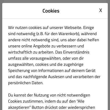
Pizza Pastirma Ø 60x40cm
€ 32.00
X
Cookies
Gluten Laktose
mit Pastirma, Rucola und Parmesan
Wir nutzen cookies auf unserer Webseite. Einige
Produktinformation
sind notwendig (z.B. für den Warenkorb), während
andere nicht notwendig sind, uns aber dabei helfen
Pizza Zamazingo Scampi Ø 60x40cm
€ 33.00
unsere online Angebote zu verbessern und
Gluten Laktose
wirtschaftlich zu arbeiten. Das Einverständnis
mit Scampis, getrockneten Tomaten, Oliven und Peperoni
umfass alle vorausgewählten, oder von dir
ausgewählten, cookies und die zugehörige
Produktinformation
Speicherung von Informationen auf deinem Gerät
und das nachfolgende Auslesen und verarbeiten der
Diavola Familie Pizza 60/40 cm
€ 28.00
persönlichen Daten.
Gluten Laktose
Du kannst der Nutzung von nicht notwendigen
Scharfe Salami
Cookies zustimmen, indem du auf den "Alle
Produktinformation
akzeptieren" Button drückst oder wiedersprichen