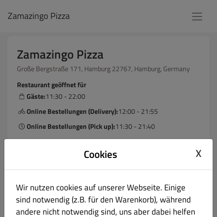
Zamazingo Pizza
Zamazingo Pizza
Große Bergstraße 171, Hamburg 22767, Hamburg, Germany
Restaurant geöffnet für
Gäste:
11:30 - 22:00
Online Bestellungen (Delivery):
12:00 - 21:55
Online Bestellungen (Pick up):
11:30 - 21:40
X
Cookies
Das Restaurant ist im Moment geschlossen.
Sie können Ihre Bestellung aufgeben ab 11:30
Wir nutzen cookies auf unserer Webseite. Einige
sind notwendig (z.B. für den Warenkorb), während
Menü
Öffnungszeiten
Info
Allergene
andere nicht notwendig sind, uns aber dabei helfen