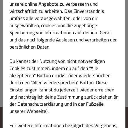
unsere online Angebote zu verbessern und
wirtschaftlich zu arbeiten. Das Einverständnis
Allergene & Zusatzstoffe
umfass alle vorausgewählten, oder von dir
ausgewählten, cookies und die zugehörige
Speicherung von Informationen auf deinem Gerät
Kennzeichnung
Allergen / Zusatzstoff
und das nachfolgende Auslesen und verarbeiten der
A
persönlichen Daten.
Gluten
C
Laktose
Du kannst der Nutzung von nicht notwendigen
Cookies zustimmen, indem du auf den "Alle
L
Fisch
akzeptieren" Button drückst oder wiedersprichen
durch den "Allen wiedersprechen" Button. Diese
Einstellungen kannst du jederzeit wieder erreichen
und nachträglich deine Zustimmung zurück ziehen (in
der Datenschutzerklärung und in der Fußzeile
unserer Webseite).
Cookie-Einstellungen ändern
Für weitere Informationen bezülgich des Vorgehens,